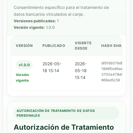
Consentimiento específico para el tratamiento de
datos bancarios vinculados al canje.
Versiones publicadas:
1
Versión vigente:
1.0.0
VIGENTE
VERSIÓN
PUBLICADO
HASH SHA-256
DESDE
df9169376dfe1748
2026-05-
2026-
v1.0.0
1899f0e6faec63ef
18 15:14
05-18
3700e478d91735
Versión
15:14
966ed5c59
vigente
AUTORIZACIÓN DE TRATAMIENTO DE DATOS
PERSONALES
Autorización de Tratamiento